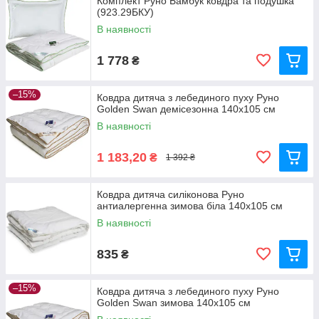
Комплект Руно Бамбук ковдра та подушка
(923.29БКУ)
В наявності
1 778
₴
–15%
Ковдра дитяча з лебединого пуху Руно
Golden Swan демісезонна 140x105 см
В наявності
1 183,20
₴
1 392 ₴
Ковдра дитяча силіконова Руно
антиалергенна зимова біла 140x105 см
В наявності
835
₴
–15%
Ковдра дитяча з лебединого пуху Руно
Golden Swan зимова 140x105 см