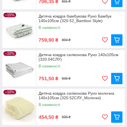
706,35
₴
831 ₴
–15%
Дитяча ковдра бамбукова Руно Бамбук
140х105см (320.52_Bamboo Style)
В наявності
759,90
₴
894 ₴
–10%
Дитяча ковдра силіконова Руно 140х105см
(320.04СЛУ)
В наявності
751,50
₴
835 ₴
–10%
Дитяча ковдра силіконова Руно молочна
140х105см (320.52СЛУ_Молочні)
В наявності
454,50
₴
505 ₴