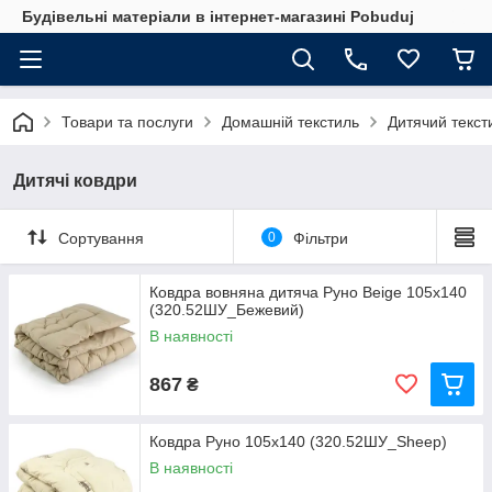
Будівельні матеріали в інтернет-магазині Pobuduj
Товари та послуги
Домашній текстиль
Дитячий текст
Дитячі ковдри
Сортування
0
Фільтри
Ковдра вовняна дитяча Руно Beige 105х140
(320.52ШУ_Бежевий)
В наявності
867
₴
Ковдра Руно 105х140 (320.52ШУ_Sheep)
В наявності