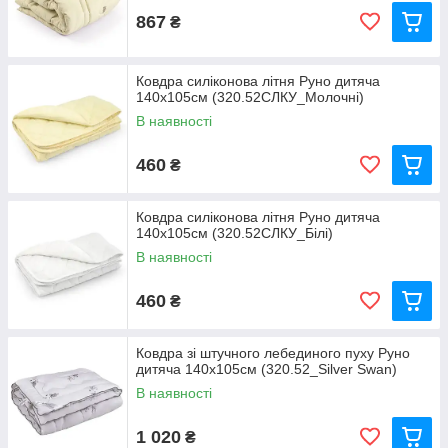
867
₴
Ковдра силіконова літня Руно дитяча
140х105см (320.52СЛКУ_Молочні)
В наявності
460
₴
Ковдра силіконова літня Руно дитяча
140х105см (320.52СЛКУ_Білі)
В наявності
460
₴
Ковдра зі штучного лебединого пуху Руно
дитяча 140х105см (320.52_Silver Swan)
В наявності
1 020
₴