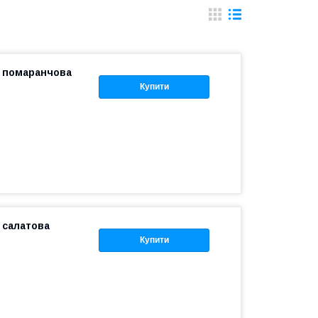
л помаранчова
Купити
 салатова
Купити