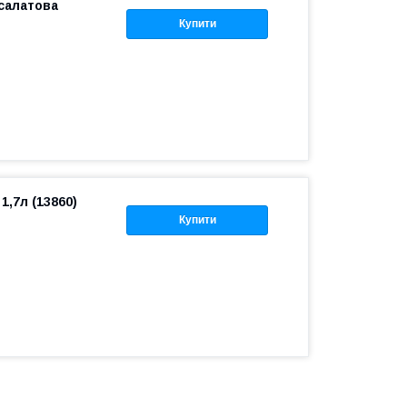
 салатова
Купити
1,7л (13860)
Купити