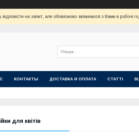
 відповісти на запит, але обовязково звяжемося з Вами в робочі го
АС
КОНТАКТЫ
ДОСТАВКА И ОПЛАТА
СТАТТІ
В
ійки для квітів