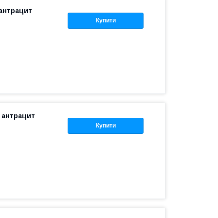
 антрацит
Купити
 антрацит
Купити