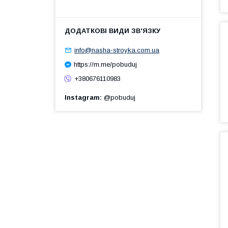
info@nasha-stroyka.com.ua
https://m.me/pobuduj
+380676110983
Instagram
@pobuduj