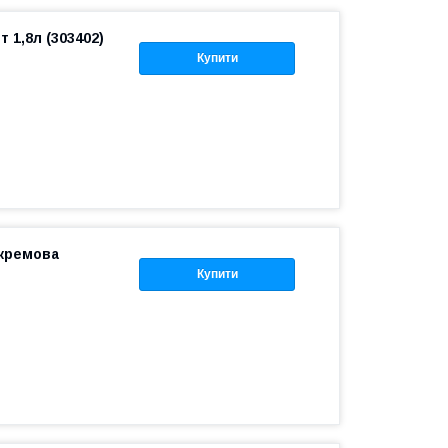
 1,8л (303402)
Купити
 кремова
Купити