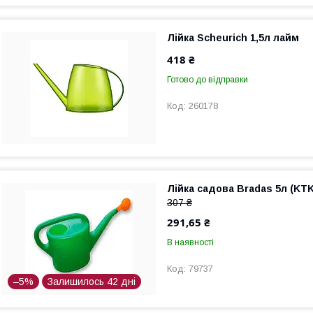
Лійка Scheurich 1,5л лайм
418 ₴
Готово до відправки
260178
Лійка садова Bradas 5л (KTK
307 ₴
291,65 ₴
В наявності
79737
–5%
Залишилось 42 дні