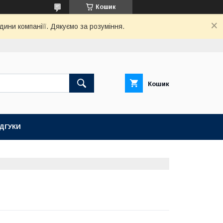
Кошик
дини компаніїї. Дякуємо за розуміння.
Кошик
ІДГУКИ