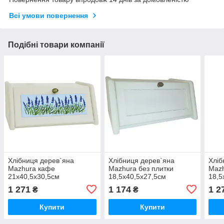
Всі умови повернення
Подібні товари компанії
Хлібниця дерев`яна
Хлібниця дерев`яна
Хліб
Mazhura кафе
Mazhura без плитки
Mazh
21x40,5x30,5см
18,5x40,5x27,5см
18,5
(mz508557)
(mz684402)
(mz
1 271
1 174
1 2
₴
₴
Купити
Купити