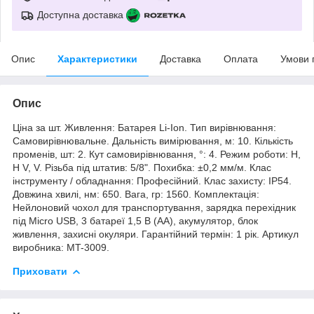
Доступна доставка
Опис
Характеристики
Доставка
Оплата
Умови 
Опис
Ціна за шт. Живлення: Батарея Li-Ion. Тип вирівнювання:
Самовирівнювальне. Дальність вимірювання, м: 10. Кількість
променів, шт: 2. Кут самовирівнювання, °: 4. Режим роботи: H,
H V, V. Різьба під штатив: 5/8". Похибка: ±0,2 мм/м. Клас
інструменту / обладнання: Професійний. Клас захисту: IP54.
Довжина хвилі, нм: 650. Вага, гр: 1560. Комплектація:
Нейлоновий чохол для транспортування, зарядка перехідник
під Micro USB, 3 батареї 1,5 В (АА), акумулятор, блок
живлення, захисні окуляри. Гарантійний термін: 1 рік. Артикул
виробника: MT-3009.
Приховати