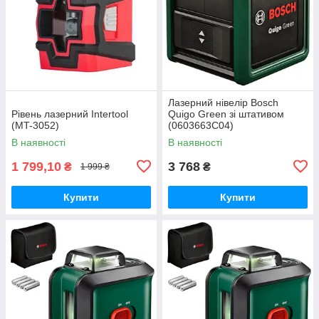
Лазерний нівелір Bosch
Рівень лазерний Intertool
Quigo Green зі штативом
(MT-3052)
(0603663C04)
В наявності
В наявності
1 799,10
3 768
₴
₴
1 999 ₴
Купити
Купити