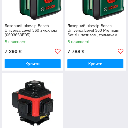
Лазерний нівелір Bosch
Лазерний нівелір Bosch
UniversalLevel 360 з чохлом
UniversalLevel 360 Premium
(0603663E05)
Set зі штативом, тримачем
MM 3 і чохлом (0603663E07)
В наявності
В наявності
7 290
7 788
₴
₴
Купити
Купити