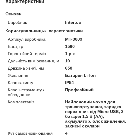
Характеристики
Основні
Виробник
Intertool
Користувальницькі характеристики
Артикул виробника
MT-3009
Вага, гр
1560
Гарантійний термін
1 рік
Дальність вимірювання, м
10
Довжина хвилі, нм
650
Живлення
Батарея Li-Ion
Клас захисту
IP54
Клас інструменту /
Професійний
обладнання
Комплектація
Нейлоновий чохол для
транспортування, зарядка
перехідник під Micro USB, 3
батареї 1,5 В (АА),
акумулятор, блок живлення,
захисні окуляри
Кут самовирівнювання
4