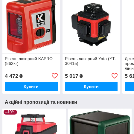
Рівень лазерний KAPRO
Рівень лазерний Yato (YT-
Дете
(862kr)
30415)
пром
ліні
(894
4 472
5 017
5 6
₴
₴
Купити
Купити
Акційні пропозиції та новинки
–10%