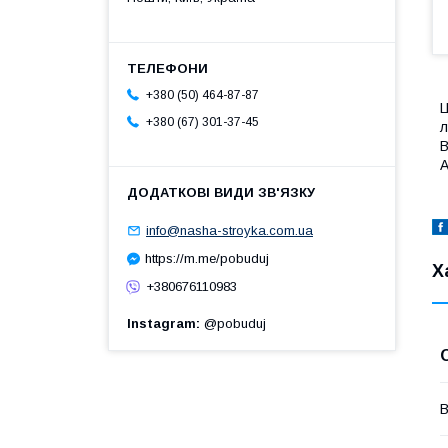
+380 (50) 464-87-87
Ц
+380 (67) 301-37-45
л
В
А
info@nasha-stroyka.com.ua
https://m.me/pobuduj
Х
+380676110983
Instagram
@pobuduj
В