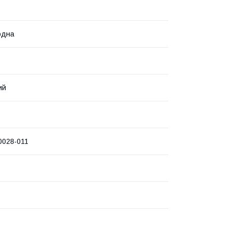
одна
ий
0028-011