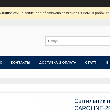
 відповісти на запит, але обовязково звяжемося з Вами в робочі го
АС
КОНТАКТЫ
ДОСТАВКА И ОПЛАТА
СТАТТІ
В
Світильник н
CAROLINE-28