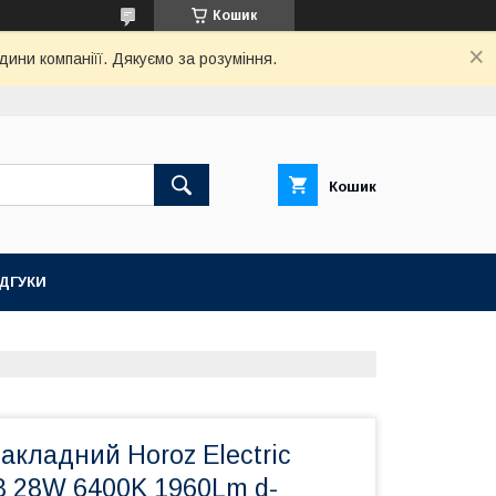
Кошик
дини компаніїї. Дякуємо за розуміння.
Кошик
ІДГУКИ
акладний Horoz Electric
 28W 6400K 1960Lm d-