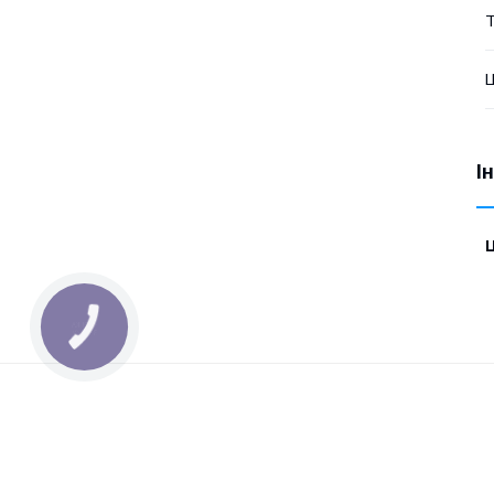
Т
Ц
І
Ц