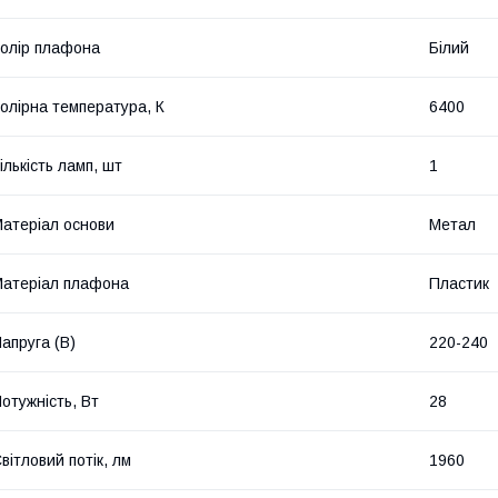
олір плафона
Білий
олірна температура, К
6400
ількість ламп, шт
1
атеріал основи
Метал
атеріал плафона
Пластик
апруга (В)
220-240
отужність, Вт
28
вітловий потік, лм
1960