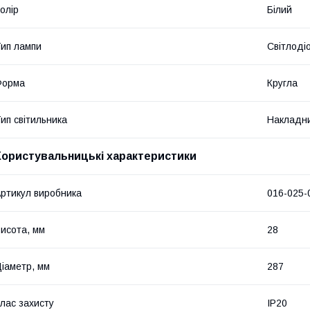
олір
Білий
ип лампи
Світлоді
Форма
Кругла
ип світильника
Накладн
Користувальницькі характеристики
ртикул виробника
016-025-
исота, мм
28
іаметр, мм
287
лас захисту
IP20