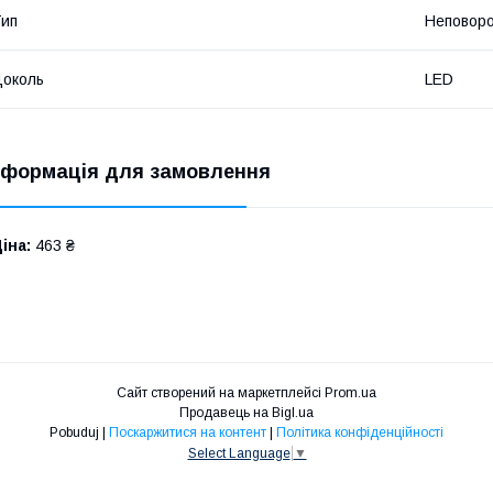
ип
Неповор
околь
LED
нформація для замовлення
іна:
463 ₴
Сайт створений на маркетплейсі
Prom.ua
Продавець на Bigl.ua
Pobuduj |
Поскаржитися на контент
|
Політика конфіденційності
Select Language
▼