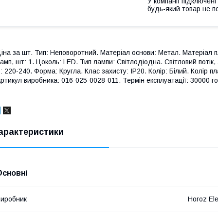
У компанії підключені
будь-який товар не п
іна за шт. Тип: Неповоротний. Матеріал основи: Метал. Матеріал пл
амп, шт: 1. Цоколь: LED. Тип лампи: Світлодіодна. Світловий потік,
: 220-240. Форма: Кругла. Клас захисту: IP20. Колір: Білий. Колір п
ртикул виробника: 016-025-0028-011. Термін експлуатації: 30000 г
арактеристики
Основні
иробник
Horoz Ele