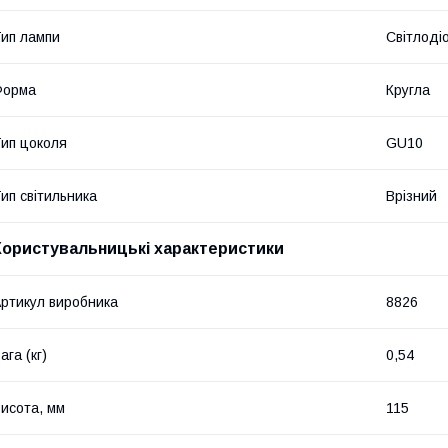
ип лампи
Світлоді
Форма
Кругла
ип цоколя
GU10
ип світильника
Врізний
Користувальницькі характеристики
ртикул виробника
8826
ага (кг)
0,54
исота, мм
115