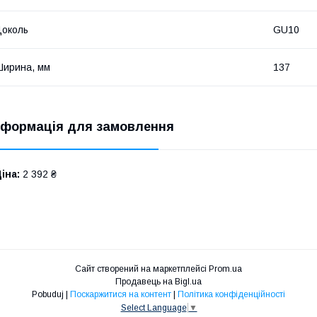
околь
GU10
ирина, мм
137
нформація для замовлення
іна:
2 392 ₴
Сайт створений на маркетплейсі
Prom.ua
Продавець на Bigl.ua
Pobuduj |
Поскаржитися на контент
|
Політика конфіденційності
Select Language
▼