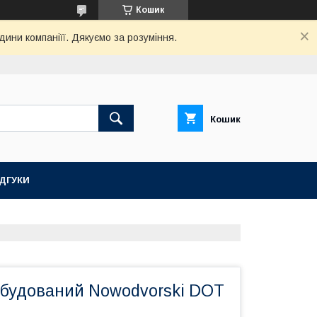
Кошик
дини компаніїї. Дякуємо за розуміння.
Кошик
ІДГУКИ
вбудований Nowodvorski DOT