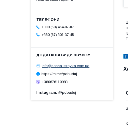
Ц
+380 (50) 464-87-87
ш
К
+380 (67) 301-37-45
П
info@nasha-stroyka.com.ua
Х
https://m.me/pobuduj
+380676110983
Instagram
@pobuduj
В
К