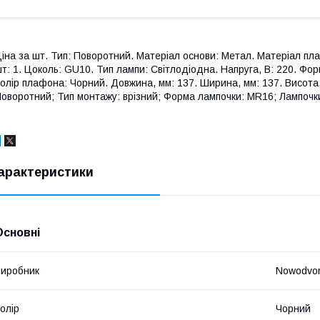
іна за шт. Тип: Поворотний. Матеріал основи: Метал. Матеріал плаф
т: 1. Цоколь: GU10. Тип лампи: Світлодіодна. Напруга, В: 220. Форм
олір плафона: Чорний. Довжина, мм: 137. Ширина, мм: 137. Висота, м
оворотний; Тип монтажу: врізний; Форма лампочки: MR16; Лампочки 
арактеристики
Основні
иробник
Nowodvor
олір
Чорний