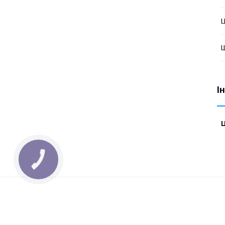
Ц
Ш
І
Ц
КНОПКА
ЗВ'ЯЗКУ