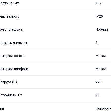
овжина, мм
137
лас захисту
IP20
олір плафона
Чорний
ількість ламп, шт
1
атеріал основи
Метал
атеріал плафона
Метал
апруга (В)
220
отужність, Вт
10
ип
Поворот