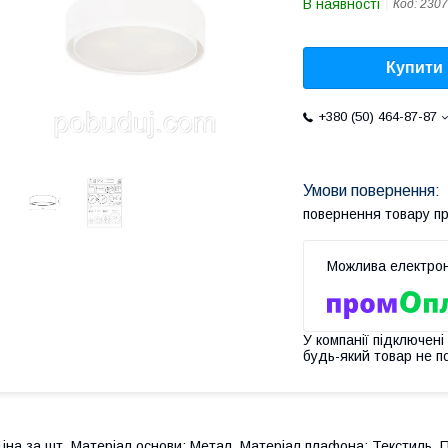
В наявності
Код:
2307
Купити
+380 (50) 464-87-87
повернення товару п
У компанії підключені
будь-який товар не п
іна за шт. Матеріал основи: Метал. Матеріал плафона: Текстиль. Пот