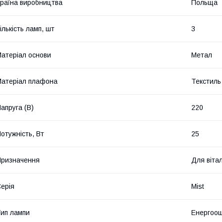
раїна виробництва
Польща
ількість ламп, шт
3
атеріал основи
Метал
атеріал плафона
Текстиль
апруга (В)
220
отужність, Вт
25
ризначення
Для вітал
ерія
Mist
ип лампи
Енергоощ