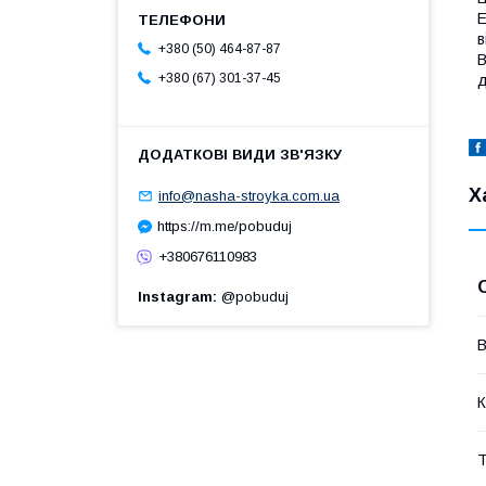
E
в
+380 (50) 464-87-87
В
+380 (67) 301-37-45
д
Х
info@nasha-stroyka.com.ua
https://m.me/pobuduj
+380676110983
Instagram
@pobuduj
В
К
Т