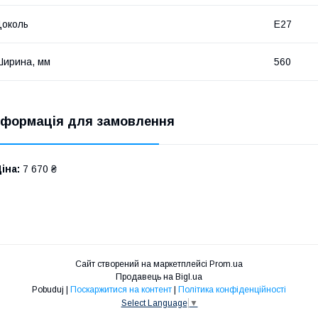
околь
E27
ирина, мм
560
нформація для замовлення
іна:
7 670 ₴
Сайт створений на маркетплейсі
Prom.ua
Продавець на Bigl.ua
Pobuduj |
Поскаржитися на контент
|
Політика конфіденційності
Select Language
▼