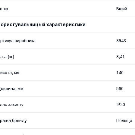
олір
Білий
Користувальницькі характеристики
ртикул виробника
8943
ага (кг)
3,41
исота, мм
140
овжина, мм
560
лас захисту
IP20
раїна бренду
Польща