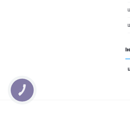
Ц
Ш
І
Ц
КНОПКА
ЗВ'ЯЗКУ