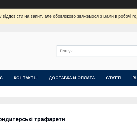
 відповісти на запит, але обовязково звяжемося з Вами в робочі го
АС
КОНТАКТЫ
ДОСТАВКА И ОПЛАТА
СТАТТІ
В
ондитерські трафарети