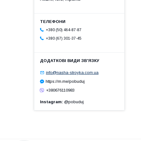
+380 (50) 464-87-87
+380 (67) 301-37-45
info@nasha-stroyka.com.ua
https://m.me/pobuduj
+380676110983
Instagram
@pobuduj