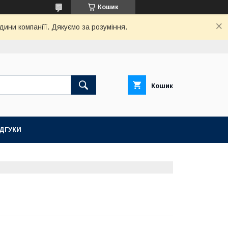
Кошик
дини компаніїї. Дякуємо за розуміння.
Кошик
ІДГУКИ