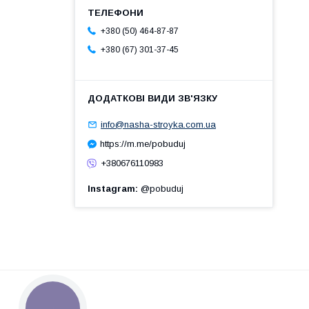
+380 (50) 464-87-87
+380 (67) 301-37-45
info@nasha-stroyka.com.ua
https://m.me/pobuduj
+380676110983
Instagram
@pobuduj
КНОПКА