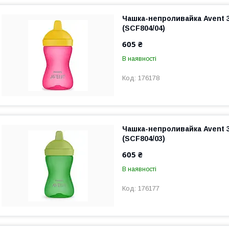
Чашка-непроливайка Avent 
(SCF804/04)
605 ₴
В наявності
176178
Чашка-непроливайка Avent 
(SCF804/03)
605 ₴
В наявності
176177