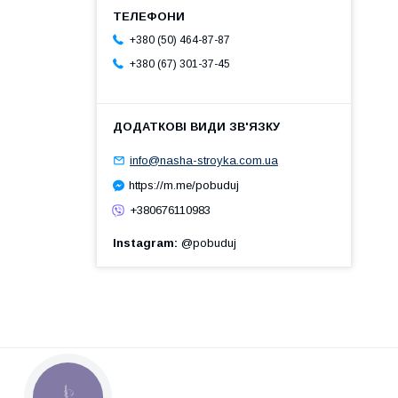
+380 (50) 464-87-87
+380 (67) 301-37-45
info@nasha-stroyka.com.ua
https://m.me/pobuduj
+380676110983
Instagram
@pobuduj
КНОПКА